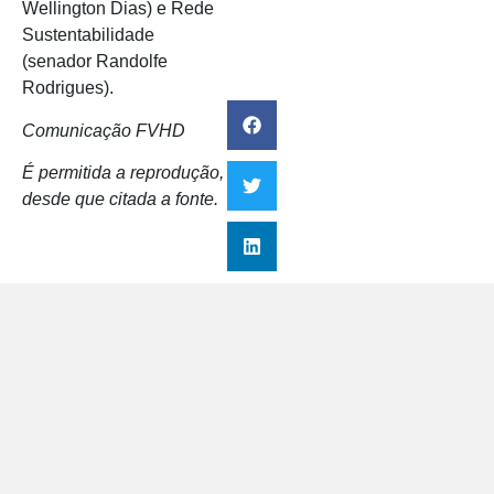
Wellington Dias) e Rede
Sustentabilidade
(senador Randolfe
Rodrigues).
Comunicação FVHD
É permitida a reprodução,
desde que citada a fonte.
Campanhas
D
Q
i
u
a
a
N
l