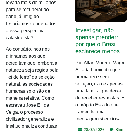
levaria mais de mil anos
para se recuperar do
dano já infligido”.
Estaríamos condenados
Investigar, não
a essa perspectiva
apenas prender:
catastrofista?
por que o Brasil
Ao contrário, nós nos
esclarece menos…
alinhamos aos que
Por Allan Moreno Magri
acreditam que, embora a
A cada homicídio que
natureza seja regida pela
permanece sem
“lei de ferro” da seleção
solução, não é apenas
natural, as sociedades
uma família que deixa
humanas só o são de
de receber respostas. É
maneira relativa. Como
o próprio Estado que
escreveu José Eli da
transmite uma
Veiga, o processo
mensagem silenciosa:...
civilizador generaliza e
institucionaliza condutas
28/07/2026
Blog