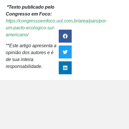
*Texto publicado pelo
Congresso em Foco:
https://congressoemfoco.uol.com.br/area/pais/por-
um-pacto-ecologico-sul-
americano/
**Este artigo apresenta a
opinião dos autores e é
de sua inteira
responsabilidade.
Artigos em Opinião
M
A
o
s
r
d